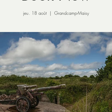
jeu. 18 août
  |  
Grandcamp-Maisy