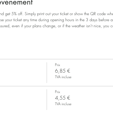
'événement
nd get 5% off. Simply print out your ticket or show the QR code when
use your ticket any time during opening hours in the 3 days before 
ssured, even if your plans change, or if the weather isn't nice, you ca
Prix
6,85 €
TVA incluse
Prix
4,55 €
TVA incluse