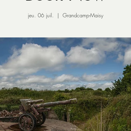
jeu. 06 juil.
  |  
Grandcamp-Maisy