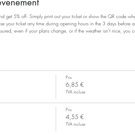
'événement
nd get 5% off. Simply print out your ticket or show the QR code when
use your ticket any time during opening hours in the 3 days before 
ssured, even if your plans change, or if the weather isn't nice, you ca
Prix
6,85 €
TVA incluse
Prix
4,55 €
TVA incluse