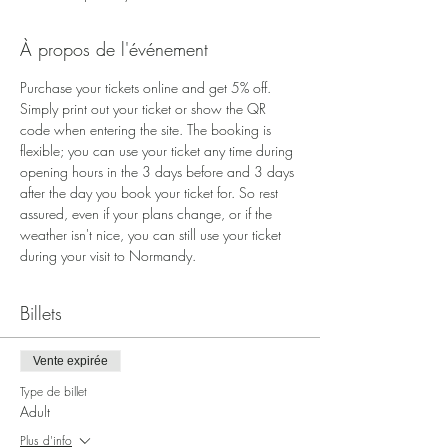
À propos de l'événement
Purchase your tickets online and get 5% off. 
Simply print out your ticket or show the QR 
code when entering the site. The booking is 
flexible; you can use your ticket any time during 
opening hours in the 3 days before and 3 days 
after the day you book your ticket for. So rest 
assured, even if your plans change, or if the 
weather isn't nice, you can still use your ticket 
during your visit to Normandy.
Billets
Vente expirée
Type de billet
Adult
Plus d'info