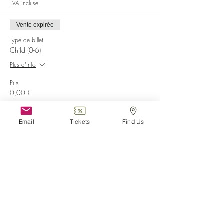
TVA incluse
Vente expirée
Type de billet
Child (0-6)
Plus d'info
Prix
0,00 €
Vente expirée
Email
Tickets
Find Us
Type de billet
Disabled
Plus d'info
Prix
0,00 €
Vente expirée
Type de billet