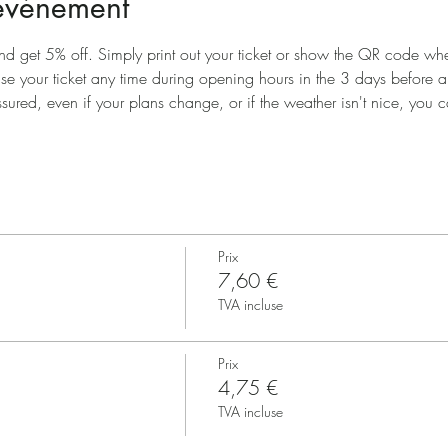
'événement
nd get 5% off. Simply print out your ticket or show the QR code when
use your ticket any time during opening hours in the 3 days before 
ssured, even if your plans change, or if the weather isn't nice, you ca
Prix
7,60 €
TVA incluse
Prix
4,75 €
TVA incluse