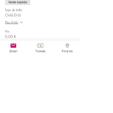
Vente expirée
Type de billet
Child (0-6)
Plus d'info
Prix
0,00 €
Vente expirée
Email
Tickets
Find Us
Type de billet
Disabled
Plus d'info
Prix
0,00 €
Partager cet événement